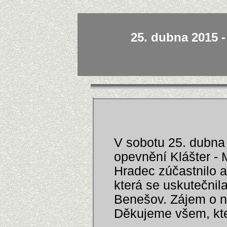
25. dubna 2015 
V sobotu 25. dubn
opevnění Klášter -
Hradec zúčastnilo a
která se uskutečnil
Benešov. Zájem o na
Děkujeme všem, kteří